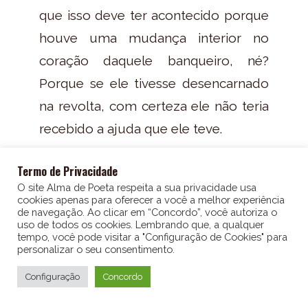
que isso deve ter acontecido porque
houve uma mudança interior no
coração daquele banqueiro, né?
Porque se ele tivesse desencarnado
na revolta, com certeza ele não teria
recebido a ajuda que ele teve.
Bom, pessoal, eu vou aproveitar esse
Termo de Privacidade
episódio aqui e tirar uma dúvida da
O site Alma de Poeta respeita a sua privacidade usa
cookies apenas para oferecer a você a melhor experiência
Michelle. A Michelle de Lajeado (onde
de navegação. Ao clicar em “Concordo”, você autoriza o
uso de todos os cookies. Lembrando que, a qualquer
fica Lageado mesmo Michelle? É
tempo, você pode visitar a "Configuração de Cookies" para
personalizar o seu consentimento.
Santa Catarina… ou Paraná… Agora eu
15
15
1x
00:00
fiquei na dúvida… Ou Rio Grande do
Configuração
Concordo
EPISÓDIO 55
Sul! kkk Bom, é um desses três