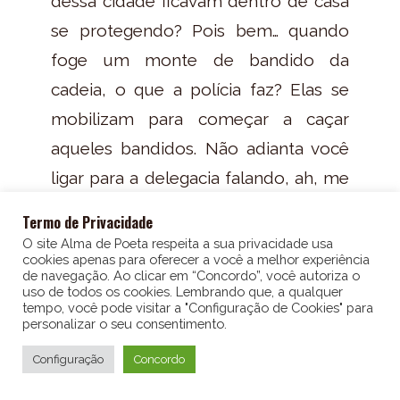
dessa cidade ficavam dentro de casa
se protegendo? Pois bem… quando
foge um monte de bandido da
cadeia, o que a polícia faz? Elas se
mobilizam para começar a caçar
aqueles bandidos. Não adianta você
ligar para a delegacia falando, ah, me
ajuda… sei lá… o meu marido está me
Termo de Privacidade
batendo. O escrivão vai virar para
O site Alma de Poeta respeita a sua privacidade usa
cookies apenas para oferecer a você a melhor experiência
você e falar: “Olha, desculpa, mas no
de navegação. Ao clicar em “Concordo”, você autoriza o
uso de todos os cookies. Lembrando que, a qualquer
momento, eu não tenho nenhuma
tempo, você pode visitar a "Configuração de Cookies" para
viatura para mandar até a sua
personalizar o seu consentimento.
15
15
1x
00:00
residência, porque todo o nosso
Configuração
Concordo
efetivo policial está tentando
EPISÓDIO 97