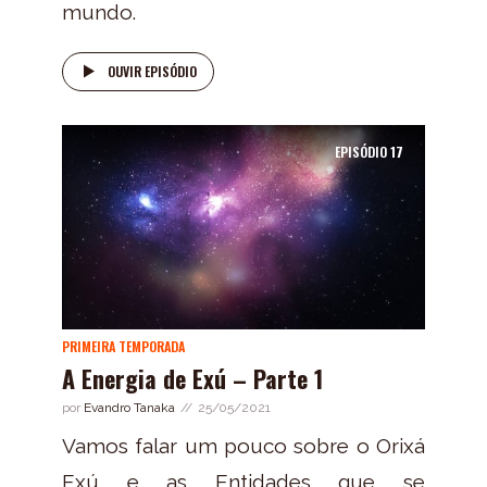
mundo.
OUVIR EPISÓDIO
EPISÓDIO
17
PRIMEIRA TEMPORADA
A Energia de Exú – Parte 1
por
Evandro Tanaka
25/05/2021
Vamos falar um pouco sobre o Orixá
Exú e as Entidades que se