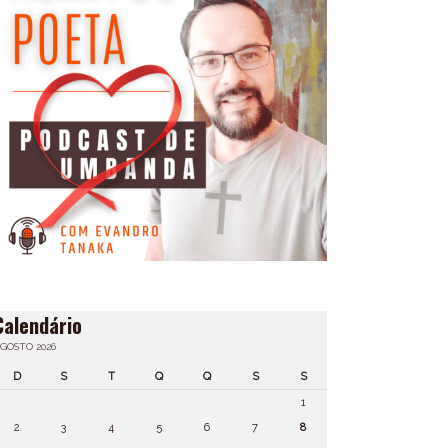
Calendário
GOSTO 2026
D
S
T
Q
Q
S
S
1
2
3
4
5
6
7
8