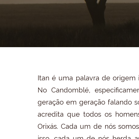
Itan é uma palavra de origem i
No Candomblé, especificament
geração em geração falando so
acredita que todos os homen
Orixás. Cada um de nós somos 
isso, cada um de nós herda as