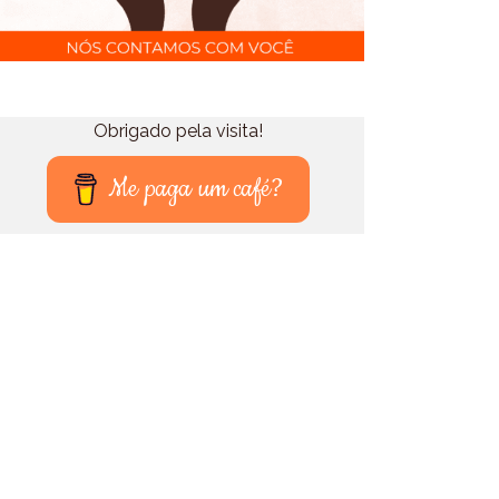
Obrigado pela visita!
Me paga um café?