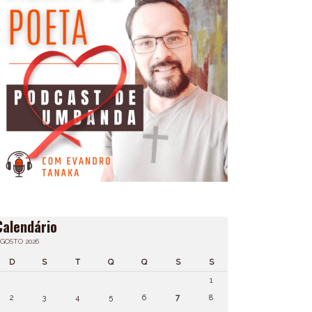
Calendário
GOSTO 2026
D
S
T
Q
Q
S
S
1
2
3
4
5
6
7
8