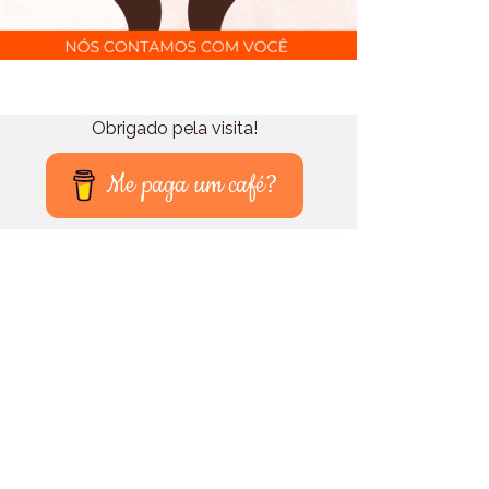
Obrigado pela visita!
Me paga um café?