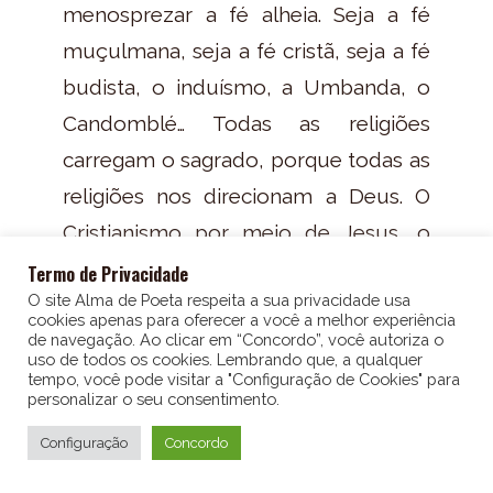
menosprezar a fé alheia. Seja a fé
muçulmana, seja a fé cristã, seja a fé
budista, o induísmo, a Umbanda, o
Candomblé… Todas as religiões
carregam o sagrado, porque todas as
religiões nos direcionam a Deus. O
Cristianismo por meio de Jesus, o
Islamismo pelo profeta Maomé e a
Termo de Privacidade
O site Alma de Poeta respeita a sua privacidade usa
Umbanda por meio dos Orixás.
cookies apenas para oferecer a você a melhor experiência
de navegação. Ao clicar em “Concordo”, você autoriza o
Ah, aposto que tem um monte de
uso de todos os cookies. Lembrando que, a qualquer
tempo, você pode visitar a "Configuração de Cookies" para
candomblecista ouvindo o podcast
personalizar o seu consentimento.
15
15
1x
00:00
que está pensando assim: “Mas a
Configuração
Concordo
Umbanda não cultua Orixás, quem
EPISÓDIO 28